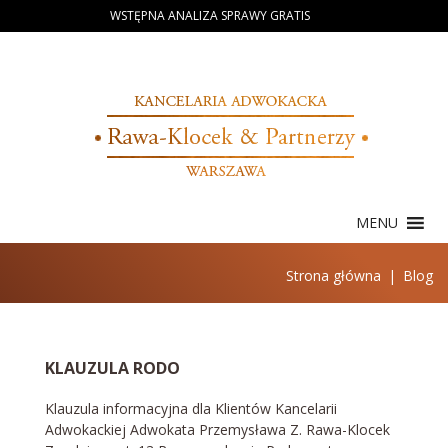
Skip
WSTĘPNA ANALIZA SPRAWY GRATIS
to
content
MENU
Strona główna
|
Blog
Blog
KLAUZULA RODO
Klauzula informacyjna dla Klientów Kancelarii
Adwokackiej Adwokata Przemysława Z. Rawa-Klocek