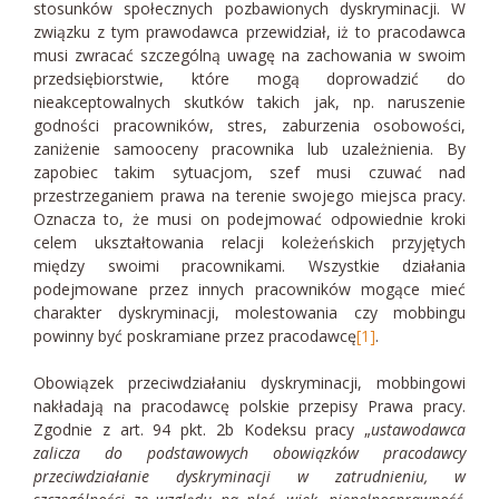
stosunków społecznych pozbawionych dyskryminacji. W
związku z tym prawodawca przewidział, iż to pracodawca
musi zwracać szczególną uwagę na zachowania w swoim
przedsiębiorstwie, które mogą doprowadzić do
nieakceptowalnych skutków takich jak, np. naruszenie
godności pracowników, stres, zaburzenia osobowości,
zaniżenie samooceny pracownika lub uzależnienia. By
zapobiec takim sytuacjom, szef musi czuwać nad
przestrzeganiem prawa na terenie swojego miejsca pracy.
Oznacza to, że musi on podejmować odpowiednie kroki
celem ukształtowania relacji koleżeńskich przyjętych
między swoimi pracownikami. Wszystkie działania
podejmowane przez innych pracowników mogące mieć
charakter dyskryminacji, molestowania czy mobbingu
powinny być poskramiane przez pracodawcę
[1]
.
Obowiązek przeciwdziałaniu dyskryminacji, mobbingowi
nakładają na pracodawcę polskie przepisy Prawa pracy.
Zgodnie z art. 94 pkt. 2b Kodeksu pracy „
ustawodawca
zalicza do podstawowych obowiązków pracodawcy
przeciwdziałanie dyskryminacji w zatrudnieniu, w