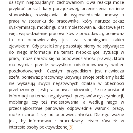
dalszym niepożądanym zachowaniom. Owa reakcja może
przybrać postać kary porządkowej, przeniesienia na inne
stanowisko, rozwiązania lub wypowiedzenia umowy o
pracę w stosunku do pracownika, który narusza zakaz
dyskryminacji, mobbingu oraz molestowania. Kluczowe jest
więc współdziałanie pracowników z pracodawcą, ponieważ
to on odpowiedzialny jest za zapobieganie takim
zjawiskom. Gdy przełożony pozostaje bierny na spływające
do niego informacje na temat niepokojącej sytuacji w
pracy, może narazić się na odpowiedzialność prawną, która
ma wymiar przede wszystkim odszkodowawczy wobec
poszkodowanych. Częstym przypadkiem jest niewiedza
szefa, ponieważ pracownicy ukrywają swoje problemy bądź
nie wykazują swych negatywnych działań w obecności
przełożonego. Jeśli pracodawca udowodni, że nie posiadał
informacji na temat negatywnych przejawów dyskryminacji,
mobbingu czy też molestowania, a według niego w
przedsiębiorstwie panowały odpowiednie warunki pracy,
może uchronić się od odpowiedzialności. Dlatego ważne
jest, by informowanie pracodawcy leżało również w
interesie osoby pokrzywdzonej
[5]
.