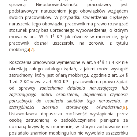
sprawcą. Nieodpowiedzialność pracodawcy jest
podstawowym naruszeniem jego obowiązków względem
swoich pracowników. W przypadku stwierdzenia ciężkiego
naruszenia tego obowiązku pracownik ma prawo rozwiązać
stosunek pracy bez uprzedniego wypowiedzenia, o którym
1
mowa w art. 55 § 1
KP jak również w momencie, gdy
pracownik doznał uszczerbku na zdrowiu z tytułu
mobbingu
[7]
.
3
Roszczenia pracownika wymienione w art. 94
§ 1 i 4 KP nie
określają całego katalogu żądań, z jakimi może wystąpić
zatrudniony, który jest ofiarą mobbingu. Zgodnie z art. 24 §
1 zd. 2 KC w zw. z art. 300 KP – pracownik ma prawo żądać
od sprawcy
zaniechania działania naruszającego lub
zagrażającego dobru osobistemu, dopełnienia czynności
potrzebnych do usunięcia skutków tego naruszenia, w
szczególności złożenia stosownego oświadczenia
[8]
.
Ustawodawca dopuszcza możliwość wystąpienia przez
osobę zatrudnioną o zadośćuczynienie pieniężne za
doznaną krzywdę w momencie, w którym zachowanie nie
posiadało znamion mobbingu lub nie wywołało uszczerbku