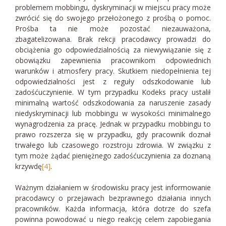
problemem mobbingu, dyskryminacji w miejscu pracy może
zwrócić się do swojego przełożonego z prośbą o pomoc.
Prośba ta nie może pozostać niezauważona,
zbagatelizowana. Brak rekcji pracodawcy prowadzi do
obciążenia go odpowiedzialnością za niewywiązanie się z
obowiązku zapewnienia pracownikom odpowiednich
warunków i atmosfery pracy. Skutkiem niedopełnienia tej
odpowiedzialności jest z reguły odszkodowanie lub
zadośćuczynienie. W tym przypadku Kodeks pracy ustalił
minimalną wartość odszkodowania za naruszenie zasady
niedyskryminacji lub mobbingu w wysokości minimalnego
wynagrodzenia za pracę. Jednak w przypadku mobbingu to
prawo rozszerza się w przypadku, gdy pracownik doznał
trwałego lub czasowego rozstroju zdrowia. W związku z
tym może żądać pieniężnego zadośćuczynienia za doznaną
krzywdę
[4]
.
Ważnym działaniem w środowisku pracy jest informowanie
pracodawcy o przejawach bezprawnego działania innych
pracowników. Każda informacja, która dotrze do szefa
powinna powodować u niego reakcję celem zapobiegania