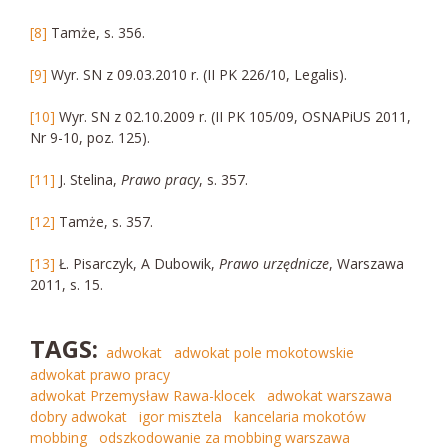
[8]
Tamże, s. 356.
[9]
Wyr. SN z 09.03.2010 r. (II PK 226/10, Legalis).
[10]
Wyr. SN z 02.10.2009 r. (II PK 105/09, OSNAPiUS 2011,
Nr 9-10, poz. 125).
[11]
J. Stelina,
Prawo pracy
, s. 357.
[12]
Tamże, s. 357.
[13]
Ł. Pisarczyk, A Dubowik,
Prawo urzędnicze
, Warszawa
2011, s. 15.
TAGS:
adwokat
adwokat pole mokotowskie
adwokat prawo pracy
adwokat Przemysław Rawa-klocek
adwokat warszawa
dobry adwokat
igor misztela
kancelaria mokotów
mobbing
odszkodowanie za mobbing warszawa