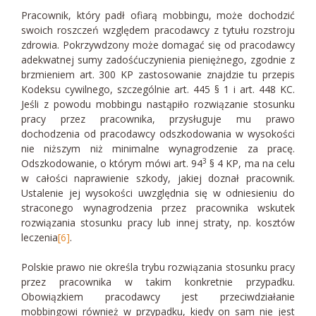
Pracownik, który padł ofiarą mobbingu, może dochodzić
swoich roszczeń względem pracodawcy z tytułu rozstroju
zdrowia. Pokrzywdzony może domagać się od pracodawcy
adekwatnej sumy zadośćuczynienia pieniężnego, zgodnie z
brzmieniem art. 300 KP zastosowanie znajdzie tu przepis
Kodeksu cywilnego, szczególnie art. 445 § 1 i art. 448 KC.
Jeśli z powodu mobbingu nastąpiło rozwiązanie stosunku
pracy przez pracownika, przysługuje mu prawo
dochodzenia od pracodawcy odszkodowania w wysokości
nie niższym niż minimalne wynagrodzenie za pracę.
3
Odszkodowanie, o którym mówi art. 94
§ 4 KP, ma na celu
w całości naprawienie szkody, jakiej doznał pracownik.
Ustalenie jej wysokości uwzględnia się w odniesieniu do
straconego wynagrodzenia przez pracownika wskutek
rozwiązania stosunku pracy lub innej straty, np. kosztów
leczenia
[6]
.
Polskie prawo nie określa trybu rozwiązania stosunku pracy
przez pracownika w takim konkretnie przypadku.
Obowiązkiem pracodawcy jest przeciwdziałanie
mobbingowi również w przypadku, kiedy on sam nie jest