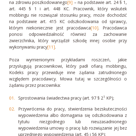
na zdrowiu poszkodowanego
[9]
– na podstawie art. 24 § 1,
art. 445 § 1 i art. 448 KC. Pracownik, który wskutek
mobbingu nie rozwiązał stosunku pracy, może dochodzić
na podstawie art. 415 KC odszkodowania od sprawcy,
którym niekoniecznie jest pracodawca
[10]
. Pracodawca
ponosi odpowiedzialność również za zachowanie
zwierzchnika, który wyrządził szkodę innej osobie przy
wykonywaniu pracy
[11]
.
Poza wymienionymi przykładami roszczeń, jakie
przysługują pracownikowi, który padł ofiarą mobbingu,
Kodeks pracy przewiduje inne żądania zatrudnionego
względem pracodawcy. Mowa tutaj w szczególności o
żądaniu przez pracownika:
1
Sprostowania świadectwa pracy (art. 97 § 2
KP);
Przywrócenia do pracy, stwierdzenia bezskuteczności
wypowiedzenia albo domagania się odszkodowania z
tytułu niezgodnego lub nieuzasadnionego
wypowiedzenia umowy o pracę lub rozwiązanie jej bez
uprzedniego wypowiedzenia (art. 45 i 56 KP);