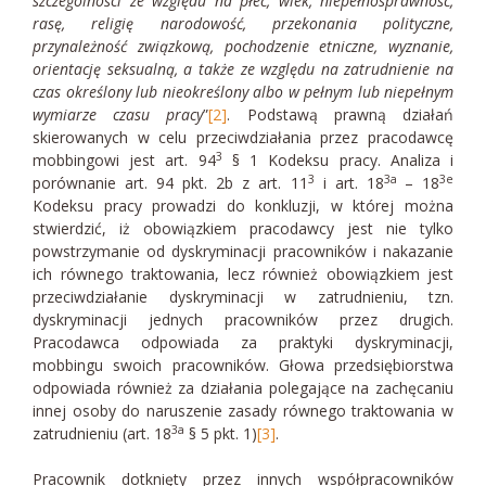
szczególności ze względu na płeć, wiek, niepełnosprawność,
rasę, religię narodowość, przekonania polityczne,
przynależność związkową, pochodzenie etniczne, wyznanie,
orientację seksualną, a także ze względu na zatrudnienie na
czas określony lub nieokreślony albo w pełnym lub niepełnym
wymiarze czasu pracy
”
[2]
. Podstawą prawną działań
skierowanych w celu przeciwdziałania przez pracodawcę
3
mobbingowi jest art. 94
§ 1 Kodeksu pracy. Analiza i
3
3a
3e
porównanie art. 94 pkt. 2b z art. 11
i art. 18
– 18
Kodeksu pracy prowadzi do konkluzji, w której można
stwierdzić, iż obowiązkiem pracodawcy jest nie tylko
powstrzymanie od dyskryminacji pracowników i nakazanie
ich równego traktowania, lecz również obowiązkiem jest
przeciwdziałanie dyskryminacji w zatrudnieniu, tzn.
dyskryminacji jednych pracowników przez drugich.
Pracodawca odpowiada za praktyki dyskryminacji,
mobbingu swoich pracowników. Głowa przedsiębiorstwa
odpowiada również za działania polegające na zachęcaniu
innej osoby do naruszenie zasady równego traktowania w
3a
zatrudnieniu (art. 18
§ 5 pkt. 1)
[3]
.
Pracownik dotknięty przez innych współpracowników