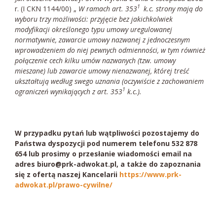
1
r. (I CKN 1144/00) „
W ramach art. 353
k.c. strony mają do
wyboru trzy możliwości: przyjęcie bez jakichkolwiek
modyfikacji określonego typu umowy uregulowanej
normatywnie, zawarcie umowy nazwanej z jednoczesnym
wprowadzeniem do niej pewnych odmienności, w tym również
połączenie cech kilku umów nazwanych (tzw. umowy
mieszane) lub zawarcie umowy nienazwanej, której treść
ukształtują według swego uznania (oczywiście z zachowaniem
1
ograniczeń wynikających z art. 353
k.c.).
W przypadku pytań lub wątpliwości pozostajemy do
Państwa dyspozycji pod numerem telefonu 532 878
654 lub prosimy o przesłanie wiadomości email na
adres biuro@prk-adwokat.pl, a także do zapoznania
się z ofertą naszej Kancelarii
https://www.prk-
adwokat.pl/prawo-cywilne/