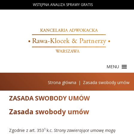
Skip
WSTĘPNA ANALIZA SPRAWY GRATIS
to
content
MENU
Strona główna
|
Zasada swobody umów
ZASADA SWOBODY UMÓW
Zasada swobody umów
1
Zgodnie z art. 353
k.c.
Strony zawierające umowę mogą