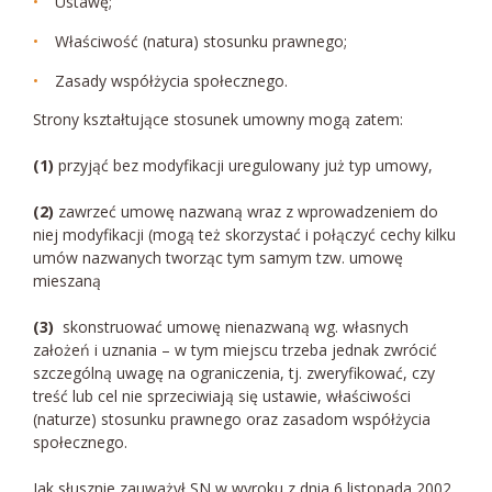
Ustawę;
Właściwość (natura) stosunku prawnego;
Zasady współżycia społecznego.
Strony kształtujące stosunek umowny mogą zatem:
(1)
przyjąć bez modyfikacji uregulowany już typ umowy,
(2)
zawrzeć umowę nazwaną wraz z wprowadzeniem do
niej modyfikacji (mogą też skorzystać i połączyć cechy kilku
umów nazwanych tworząc tym samym tzw. umowę
mieszaną
(3)
skonstruować umowę nienazwaną wg. własnych
założeń i uznania – w tym miejscu trzeba jednak zwrócić
szczególną uwagę na ograniczenia, tj. zweryfikować, czy
treść lub cel nie sprzeciwiają się ustawie, właściwości
(naturze) stosunku prawnego oraz zasadom współżycia
społecznego.
Jak słusznie zauważył SN w wyroku z dnia 6 listopada 2002