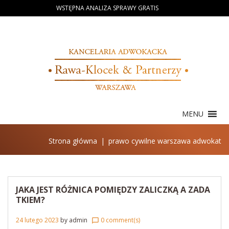
Skip
WSTĘPNA ANALIZA SPRAWY GRATIS
to
content
MENU
Strona główna
|
prawo cywilne warszawa adwokat
Tag:
prawo
cywilne
JAKA JEST RÓŻNICA POMIĘDZY ZALICZKĄ A ZADA
warszawa
TKIEM?
adwokat
24 lutego 2023
by
admin
0 comment(s)
chat_bubble_outline