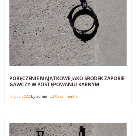
PORĘCZENIE MAJĄTKOWE JAKO ŚRODEK ZAPOBIE
GAWCZY W POSTĘPOWANIU KARNYM
6 lipca 2022
by
admin
0 comment(s)
chat_bubble_outline