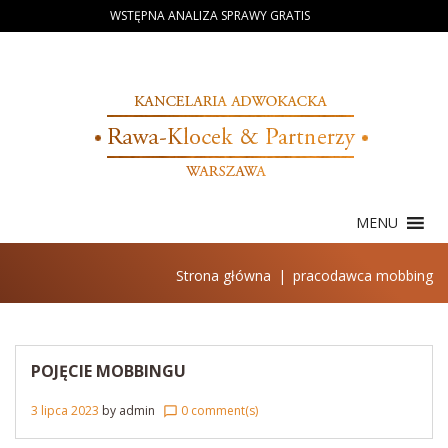
Skip
WSTĘPNA ANALIZA SPRAWY GRATIS
to
content
MENU
Strona główna
|
pracodawca mobbing
Tag:
pracodawca
mobbing
POJĘCIE MOBBINGU
3 lipca 2023
by
admin
0 comment(s)
chat_bubble_outline