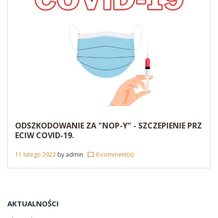
ODSZKODOWANIE ZA "NOP-Y" - SZCZEPIENIE PRZ
ECIW COVID-19.
11 lutego 2022
by
admin
0 comment(s)
chat_bubble_outline
AKTUALNOŚCI