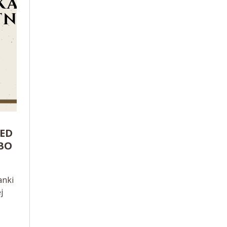
IED
OBO
anki
j