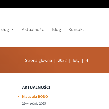
usług
Aktualności
Blog
Kontakt
Strona główna
|
2022
|
luty
|
4
AKTUALNOŚCI
Klauzula RODO
29 września 2025