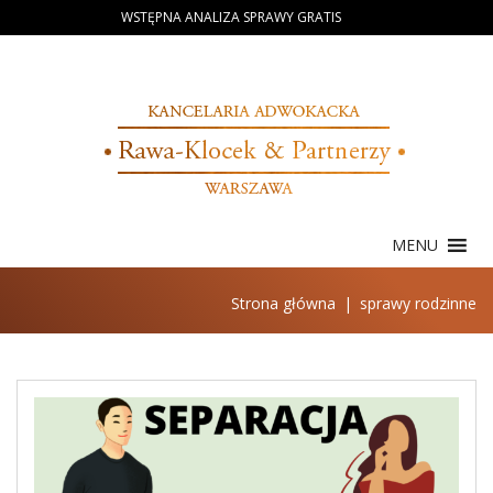
Skip
WSTĘPNA ANALIZA SPRAWY GRATIS
to
content
MENU
Strona główna
|
sprawy rodzinne
Tag:
sprawy
rodzinne